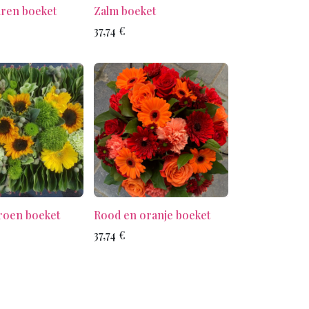
uren boeket
Zalm boeket
37,74
€
roen boeket
Rood en oranje boeket
37,74
€