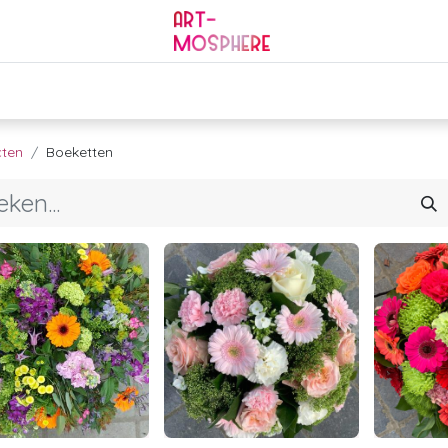
0
ding
Mourning
Services
Jobs
Contact
ten
Boeketten