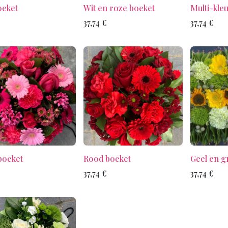
oeket
Wit en roze boeket
Multi-kle
37,74
€
37,74
€
boeket
Rood boeket
Geel en g
37,74
€
37,74
€