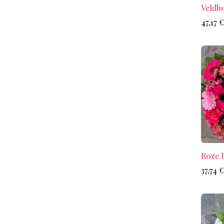
Veldb
47,17
€
Roze 
37,74
€