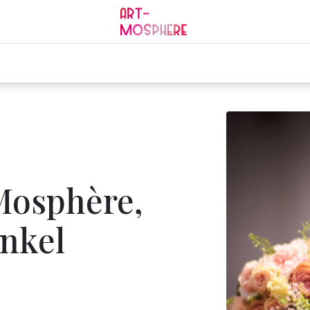
0
ding
Mourning
Services
Jobs
Contact
Mosphère,
nkel