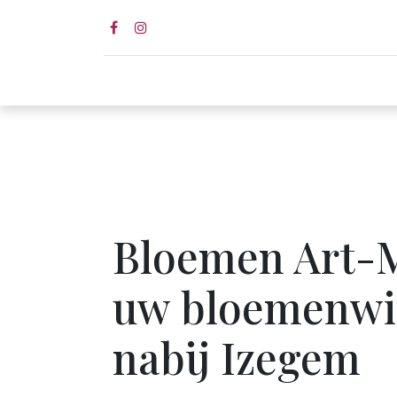
Home page
Shop
Wed
Bloemen Art-
uw bloemenwi
nabij Izegem